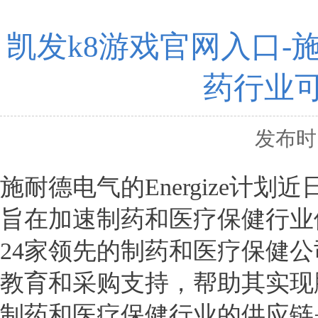
凯发k8游戏官网入口-施
药行业
发布时间
施耐德电气的Energize计划
旨在加速制药和医疗保健行业
24家领先的制药和医疗保健
教育和采购支持，帮助其实现
制药和医疗保健行业的供应链