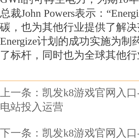
总裁John Powers表示：“E
碳，也为其他行业提供了解决
Energize计划的成功实施
了标杆，同时也为全球其他行
上一条：
凯发k8游戏官网入口
电站投入运营
下一条：
凯发k8游戏官网入