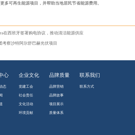
持更多可再生能源项目，并帮助当地居民节省能源费用。
estra在西班牙签署购电协议，推动清洁能源供应
践团考察沙特阿尔舒巴赫光伏项目
中心
企业文化
品牌质量
联系我们
8动态
党建工会
品牌营销
联系方式
闻
社会责任
品牌故事
道
文化活动
项目展示
环境贡献
质量体系