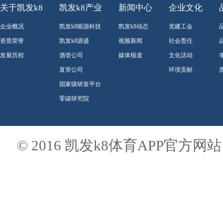
关于凯发k8
凯发k8产业
新闻中心
企业文化
企业概况
凯发k8能源科技
凯发k8动态
党建工会
资质荣誉
凯发k8源盛
视频新闻
社会责任
发展历程
酒管公司
媒体报道
文化活动
直管公司
环境贡献
国家级研发平台
零碳研究院
© 2016 凯发k8体育APP官方网站