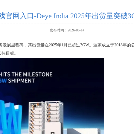
戏官网入口-Deye India 2025年出货量突破
发布时间：2026-06-14
重要的业务发展里程碑，其出货量在2025年1月已超过3GW。这家成立于2018
宏伟目标。