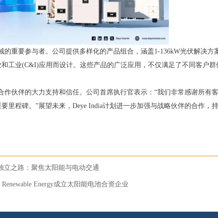
能领域的重要参与者。公司提供多样化的产品组合，涵盖1-136kW光伏解决方案
和工业(C&I)应用而设计。这些产品的广泛应用，不仅满足了不同客户群体的需
于客户和合作伙伴的大力支持和信任。公司首席执行官表示：“我们非常感谢所
里程碑。”展望未来，Deye India计划进一步加强与战略伙伴的合作
源独立之路：聚焦太阳能与电动交通
enewable Energy成立太阳能电池合资企业