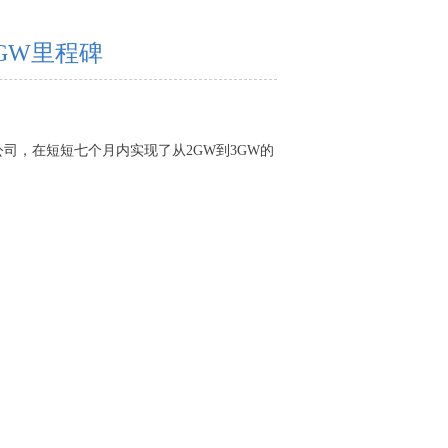
3GW里程碑
年的公司，在短短七个月内实现了从2GW到3GW的