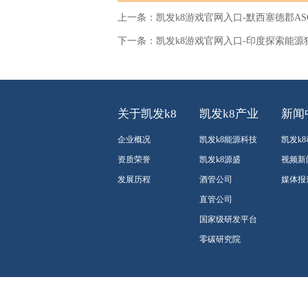
上一条：
凯发k8游戏官网入口-默西塞德郡A
下一条：
凯发k8游戏官网入口-印度探索能
关于凯发k8
凯发k8产业
新闻
企业概况
凯发k8能源科技
凯发k
资质荣誉
凯发k8源盛
视频新
发展历程
酒管公司
媒体报
直管公司
国家级研发平台
零碳研究院