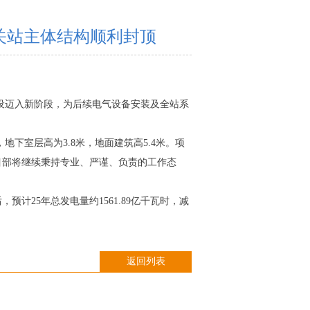
开关站主体结构顺利封顶
建设迈入新阶段，为后续电气设备安装及全站系
地下室层高为3.8米，地面建筑高5.4米。项
目部将继续秉持专业、严谨、负责的工作态
计25年总发电量约1561.89亿千瓦时，减
返回列表