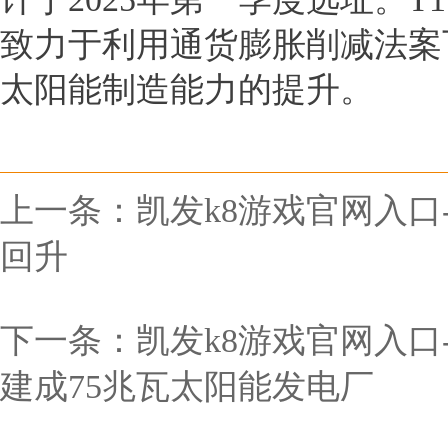
致力于利用通货膨胀削减法案
太阳能制造能力的提升。
上一条：
凯发k8游戏官网入
回升
下一条：
凯发k8游戏官网入
建成75兆瓦太阳能发电厂