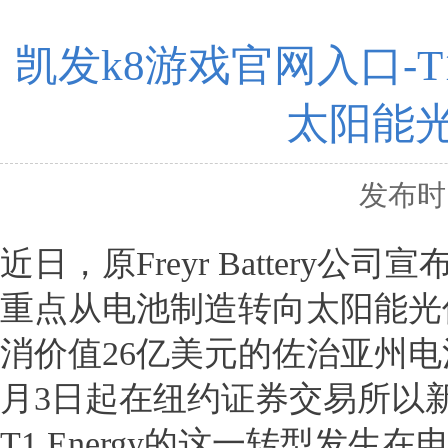
凯发k8游戏官网入口-T
太阳能
发布时间
近日，原Freyr Battery公司宣
重点从电池制造转向太阳能光
消价值26亿美元的佐治亚州电
月3日起在纽约证券交易所以新
T1 Energy的这一转型发