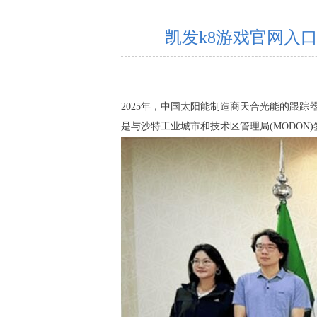
凯发k8游戏官网入口-
2025年，中国太阳能制造商天合光能的跟踪器
是与沙特工业城市和技术区管理局(MODON