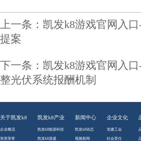
上一条：
凯发k8游戏官网入
提案
下一条：
凯发k8游戏官网入口
整光伏系统报酬机制
关于凯发k8
凯发k8产业
新闻中心
企业文化
企业概况
凯发k8能源科技
凯发k8动态
党建工会
资质荣誉
凯发k8源盛
视频新闻
社会责任