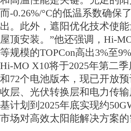
而-0.26%/°C的低温系数
出。此外，遮阳优化技术使能
屋顶安装。”他还强调，Hi-M
等规模的TOPCon高出3%至
Hi-MO X10将于2025年
和72个电池版本，现已开放
收层、光伏转换层和电力传输
基计划到2025年底实现约50G
市场对高效太阳能解决方案的