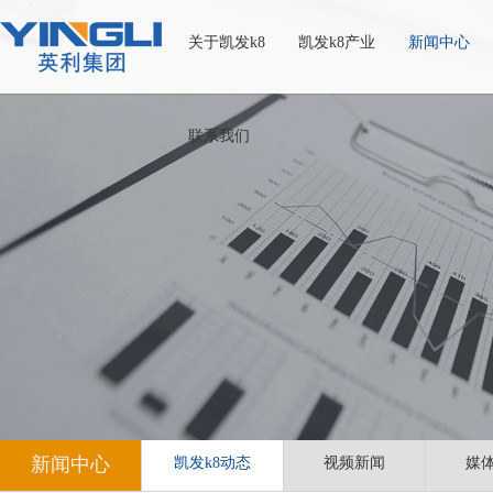
关于凯发k8
凯发k8产业
新闻中心
联系我们
新闻中心
凯发k8动态
视频新闻
媒