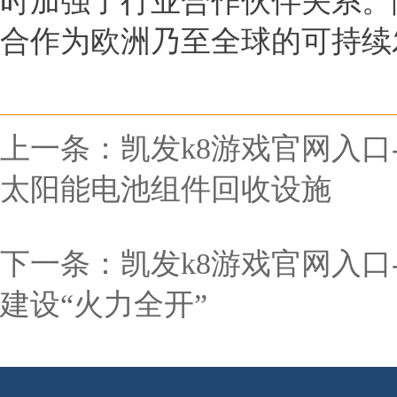
时加强了行业合作伙伴关系。
合作为欧洲乃至全球的可持续
上一条：
凯发k8游戏官网入口-L
太阳能电池组件回收设施
下一条：
凯发k8游戏官网入
建设“火力全开”