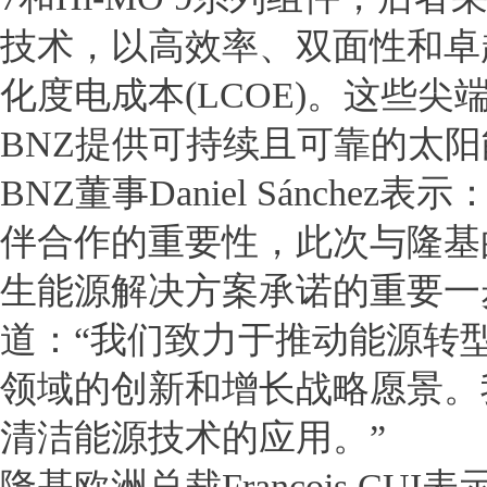
技术，以高效率、双面性和卓
化度电成本(LCOE)。这些
BNZ提供可持续且可靠的太
BNZ董事Daniel Sánch
伴合作的重要性，此次与隆基
生能源解决方案承诺的重要一步。”
道：“我们致力于推动能源转
领域的创新和增长战略愿景。
清洁能源技术的应用。”
隆基欧洲总裁Francois C