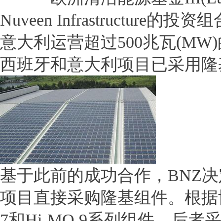
Nuveen Infrastruct
意大利运营超过500兆瓦(MW
西班牙和意大利项目已采用隆
基于此前的成功合作，BNZ决定
项目直接采购隆基组件。根据协
7和Hi-MO 9系列组件，后者