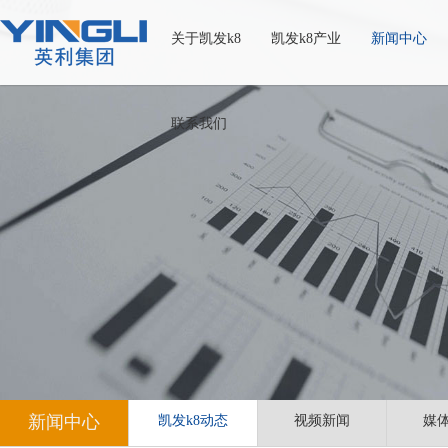
关于凯发k8
凯发k8产业
新闻中心
联系我们
新闻中心
凯发k8动态
视频新闻
媒