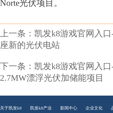
Norte光伏项目。
上一条：
凯发k8游戏官网入口-
座新的光伏电站
下一条：
凯发k8游戏官网入口
2.7MW漂浮光伏加储能项目
关于凯发k8
凯发k8产业
新闻中心
企业文化