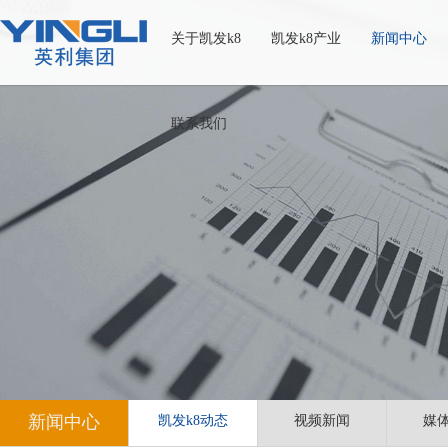
关于凯发k8
凯发k8产业
新闻中心
联系我们
新闻中心
凯发k8动态
视频新闻
媒