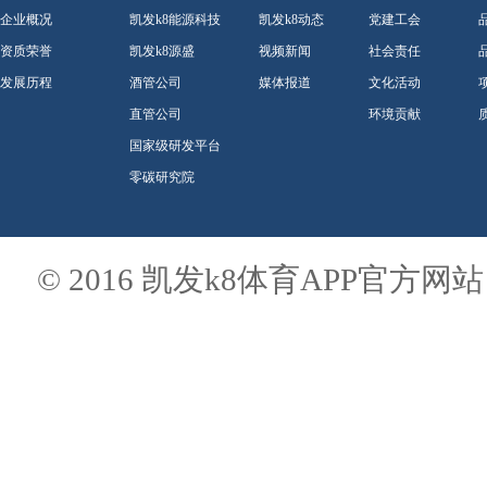
企业概况
凯发k8能源科技
凯发k8动态
党建工会
资质荣誉
凯发k8源盛
视频新闻
社会责任
发展历程
酒管公司
媒体报道
文化活动
直管公司
环境贡献
国家级研发平台
零碳研究院
© 2016 凯发k8体育APP官方网站