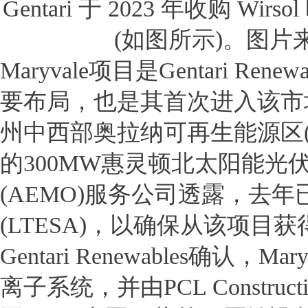
Gentari 于 2023 年收购 Wi
(如图所示)。图片来源：G
Maryvale项目是Gentari 
要布局，也是其首次进入该市
州中西部奥拉纳可再生能源区(REZ
的300MW惠灵顿北太阳能
(AEMO)服务公司透露，去
(LTESA)，以确保从该项目
Gentari Renewables确
离子系统，并由PCL Constr