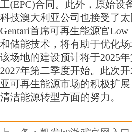
工(EPC)合同。此外，原始设
科技澳大利亚公司也接受了太
Gentari首席可再生能源官Lo
和储能技术，将有助于优化场
该场地的建设预计将于2025
2027年第二季度开始。此次开发标志
亚可再生能源市场的积极扩展
清洁能源转型方面的努力。