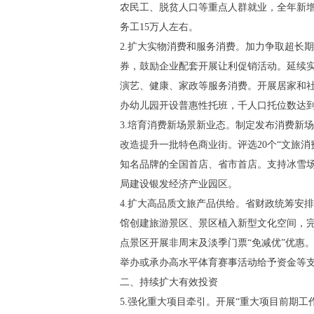
农民工、脱贫人口等重点人群就业，全年新增
务工15万人左右。
2.扩大实物消费和服务消费。加力争取超长
券，鼓励企业配套开展让利促销活动。延续实
演艺、健康、家政等服务消费。开展居家和社
办幼儿园开设普惠性托班，千人口托位数达到4
3.培育消费新场景新业态。制定发布消费新
改造提升一批特色商业街。评选20个“文旅
知名品牌的全国首店、省市首店。支持冰雪场
局建设银发经济产业园区。
4.扩大高品质文旅产品供给。省财政统筹安
馆创建旅游景区、景区植入新型文化空间，
点景区开展非周末及淡季门票“免减优”优惠
举办或承办高水平体育赛事活动给予资金等支
二、持续扩大有效投资
5.强化重大项目牵引。开展“重大项目前期工