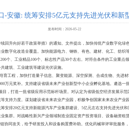
口-安徽: 统筹安排5亿元支持先进光伏和
发布时间：2026-05-22
持续回升向好若干政策举措》的通知。文件提出，加快传统产业数字化绿
业企业数字化改造全覆盖。加快能源电力、钢铁、有色、建材、化工、纺织
品200个、工业精品100个、标志性产品30个左右。对符合条件的工业重点
公共建筑、工业建筑等建设光伏设施。
产业培育工程，加快打造量子信息、聚变能源、深空探测、合成生物、先进材
000万元奖补。支持建设省级未来产业创新型中小企业孵化基地。遴选一批
新项目，打造一批省级应用示范标杆场景。对认定为省级低空经济发展示范区
范等支持力度。谋划建设省未来农业产业园，积极争创国家未来农业产业
筹安排20亿元支持新能源汽车产业集群建设、5亿元左右支持先进光伏
业集群。对战略性新兴产业领域制造业固定资产投资项目、设备融资租赁项目
业链协同攻关，给予研发投入和设备购置费补助。优化药械审评审批服务