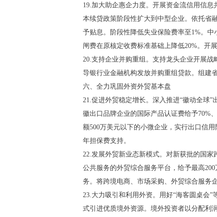
19.加大助企惠企力度。开展资金流信用信
本续贷政策阶段性扩大到中型企业。依托省
予贴息。阶段性降低失业保险费率至1%。中
闸费在原核定收费标准基础上降低20%。开展
20.支持企业并购重组。支持龙头企业开展
导银行业金融机构发放并购重组贷款。组建
六、全力巩固外资外贸基本盘
21.促进外贸稳定增长。深入推进“徽动全球
徽出口品牌企业的国际产品认证费给予70%
额500万美元以下的小微企业，实行出口信
年担保费支持。
22.发展外贸新业态新模式。对新获批的国
公共服务的外贸综合服务平台，给予最高20
务。将跨境电商、市场采购、外贸综合服务
23.大力吸引和利用外资。用好“海客圆桌
式引进优质境外资源。境外投资者以分配利