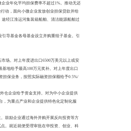
微企业年化平均担保费率不超过1%。推动无还
徽行动，面向小微企业发放创业担保贷款并给
。途经江淮运河集装箱船舶、清洁能源船舶过
业引导基金各母基金设立并购重组子基金。引
拓市场。对上年度进出口6500万美元以上或安
级基地给予最高100万元奖补。对上年度出口
担保业务，按照实际融资担保额给予0.5%/
秀海外仓企业给予资金支持。对为中小企业提供
平台，为重点产业和企业提供特色化定制化服
渠道。鼓励企业通过海外并购开展反向投资等方
试点。就近就便受理审批在华投资、创业、科