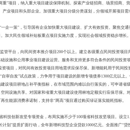
两重”项目，纳入重大项目建设保障机制。探索产业链招商、场景招商、营
台、产业项目和头部企业。加强重大项目分级分类谋划，分领域开展项目需
”、“一企一策”，引导国有企业加快重大项目建设、扩大有效投资。聚焦交
目。加大民生领域补短板重点项目实施力度，实现社会领域投资稳步增长
批监管平台，向民间资本推介项目200个以上。建立各级重点民间投资项
基础设施和公用事业项目建设运营。服务和支持更多符合条件的民间投资
民间投资项目，对民间有效投资项目用地需求应保尽保。新增能耗用于民间投
“自审自发”试点政策，力争用于项目建设的新增专项债券1300亿元以
施建设项目耕地占补平衡指标，在市域范围内难以自行落实的，可申请省
、空间设施共享。对国家和省重大项目建设使用林地定额实行应保尽保。对
再生能源消费承诺制，支持非“两高”项目通过购买绿证落实能耗指标。
亿元省科技创新攻坚专项资金，布局实施不少于100项省科技攻坚项目。设立1
长计划”提质扩面行动，全年新增科技型企业贷款1000亿元。全面推广“