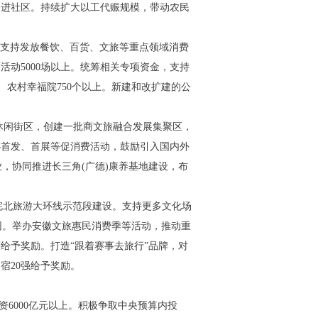
务进社区。持续扩大以工代赈规模，带动农民
政支持发放餐饮、百货、文旅等重点领域消费
动5000场以上。统筹相关专项资金，支持
、农村幸福院750个以上。新建和改扩建的公
游休闲街区，创建一批商文旅融合发展集聚区，
办首发、首展等促消费活动，鼓励引入国内外
，协同推进长三角(广德)康养基地建设，布
动皖北旅游大环线示范段建设。支持更多文化场
园。举办安徽文旅惠民消费季等活动，推动重
等给予奖励。打造“跟着赛事去旅行”品牌，对
宿20强给予奖励。
资6000亿元以上。积极争取中央预算内投