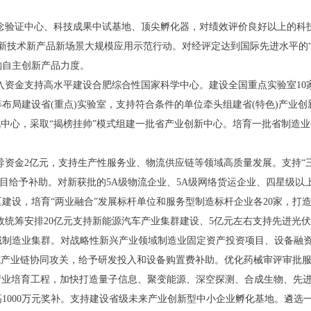
概念验证中心、科技成果中试基地、顶尖孵化器，对绩效评价良好以上的科技
新技术新产品新场景大规模应用示范行动。对经评定达到国际先进水平的“三
购自主创新产品力度。
投入资金支持高水平建设合肥综合性国家科学中心。建设全国重点实验室1
筹布局建设省(重点)实验室，支持符合条件的单位牵头组建省(特色)产业
化中心，采取“揭榜挂帅”模式组建一批省产业创新中心。培育一批省制造业
引导资金2亿元，支持生产性服务业、物流供应链等领域高质量发展。支持“
目给予补助。对新获批的5A级物流企业、5A级网络货运企业、四星级以上
建设，培育“两业融合”发展标杆单位和服务型制造标杆企业各20家，打造
财政统筹安排20亿元支持新能源汽车产业集群建设、5亿元左右支持先进光
制造业集群。对战略性新兴产业领域制造业固定资产投资项目、设备融资租赁
施产业链协同攻关，给予研发投入和设备购置费补助。优化药械审评审批
未来产业培育工程，加快打造量子信息、聚变能源、深空探测、合成生物、先
1000万元奖补。支持建设省级未来产业创新型中小企业孵化基地。遴选一