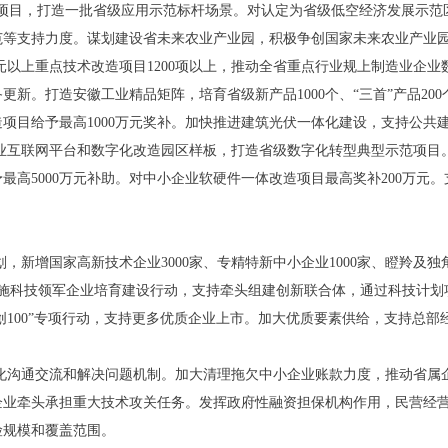
新项目，打造一批省级应用示范标杆场景。对认定为省级低空经济发展示范区
范等支持力度。谋划建设省未来农业产业园，积极争创国家未来农业产业
亿元以上重点技术改造项目1200项以上，推动全省重点行业规上制造业企
新。打造安徽工业精品矩阵，培育省级新产品1000个、“三首”产品200个
项目给予最高1000万元奖补。加快推进建筑光伏一体化建设，支持公共
工业互联网平台和数字化改造园区样板，打造省级数字化转型典型示范项目
最高5000万元补助。对中小企业软硬件一体改造项目最高奖补200万元
划，新增国家高新技术企业3000家、专精特新中小企业1000家、瞪羚及独
。实施科技领军企业培育建设行动，支持牵头组建创新联合体，通过科技计划
创100”专项行动，支持更多优质企业上市。加大优质要素供给，支持总部
态化沟通交流和解决问题机制。加大清理拖欠中小企业账款力度，推动省属
业牵头承担重大技术攻关任务。发挥政府性融资担保机构作用，民营经营
险规模和覆盖范围。