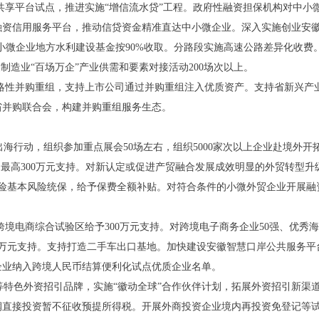
息共享平台试点，推进实施“增信流水贷”工程。政府性融资担保机构对中小
融资信用服务平台，推动信贷资金精准直达中小微企业。深入实施创业安
小微企业地方水利建设基金按90%收取。分路段实施高速公路差异化收费
制造业“百场万企”产业供需和要素对接活动200场次以上。
战略性并购重组，支持上市公司通过并购重组注入优质资产。支持省新兴产
省并购联合会，构建并购重组服务生态。
”出海行动，组织参加重点展会50场左右，组织5000家次以上企业赴境外开
、最高300万元支持。对新认定或促进产贸融合发展成效明显的外贸转型升
用险基本风险统保，给予保费全额补贴。对符合条件的小微外贸企业开展融资
家跨境电商综合试验区给予300万元支持。对跨境电子商务企业50强、优
0万元支持。支持打造二手车出口基地。加快建设安徽智慧口岸公共服务
企业纳入跨境人民币结算便利化试点优质企业名单。
会”等特色外资招引品牌，实施“徽动全球”合作伙伴计划，拓展外资招引新
润直接投资暂不征收预提所得税。开展外商投资企业境内再投资免登记等