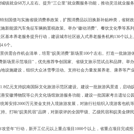
城镇就业68万人左右。提升“三公里”就业圈服务功能，推动灵活就业服
期特别国债与实施省级消费券政策，扩围消费品以旧换新补贴种类，省财
施新能源汽车免征车辆购置税政策。举办“徽动消费”、餐饮文化季等系列活
区基本养老服务提升行动，建设城市社区嵌入式养老服务机构130个以上
.6个。
场景供需合作机会清单，培育“皖美消费”新场景100个左右。打造一批旅
消费新场景示范项目”，优先推荐争创国家、省级文旅示范试点和品牌。举
地设施建设，组织大众冰雪季活动。支持社会力量发展养老、康养等产业
排1.8亿元支持皖南国际文化旅游示范区建设。建设一批旅游风景道，启
完善安徽博物院等公共文化场馆旅游服务功能，建设一批国家考古遗址公
。统筹安排2000万元资金支持入境旅游发展，对旅行社组织入境游客包机
持。打响“皖美民宿”品牌，对新获评的全国甲级、乙级民宿和皖美金牌民
作攻坚年”行动，新开工亿元以上重点项目1000个以上，省重点项目完成投