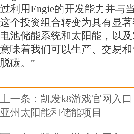
过利用Engie的开发能力并
这个投资组合转变为具有显著
电池储能系统和太阳能，以及
意味着我们可以生产、交易和
脱碳。”
上一条：
凯发k8游戏官网入口-FR
亚州太阳能和储能项目