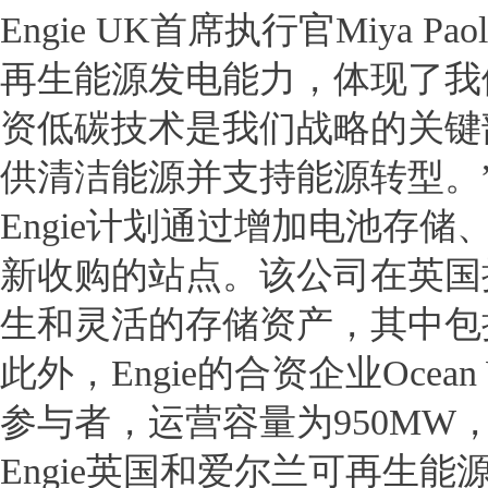
Engie UK首席执行官Miya 
再生能源发电能力，体现了我
资低碳技术是我们战略的关键
供清洁能源并支持能源转型。
Engie计划通过增加电池存
新收购的站点。该公司在英国拥
生和灵活的存储资产，其中包
此外，Engie的合资企业Ocea
参与者，运营容量为950MW
Engie英国和爱尔兰可再生能源董事