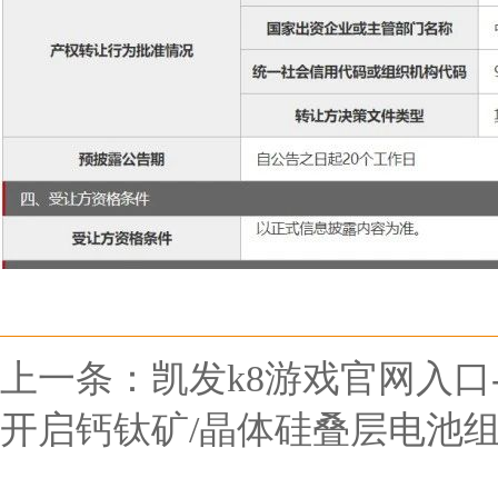
上一条：
凯发k8游戏官网入口
开启钙钛矿/晶体硅叠层电池