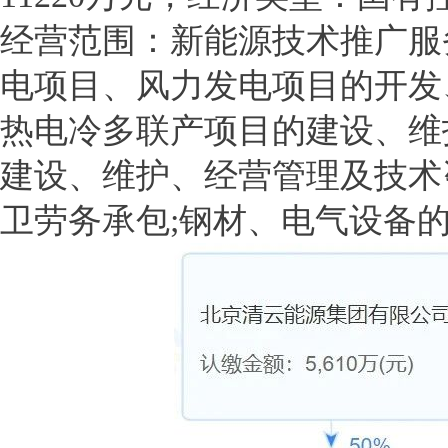
经营范围：新能源技术推广服
电项目、风力发电项目的开发
热电冷多联产项目的建设、维
建设、维护、经营管理及技术咨
卫劳务承包;钢材、电气设备