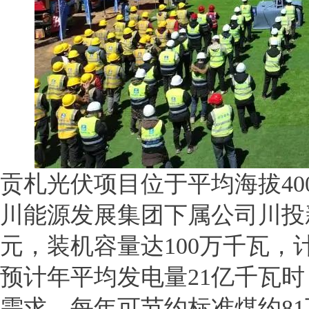
贡札光伏项目位于平均海拔40
川能源发展集团下属公司川投
元，装机容量达100万千瓦，
预计年平均发电量21亿千瓦时
需求，每年可节约标准煤约81