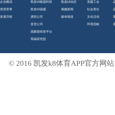
企业概况
凯发k8能源科技
凯发k8动态
党建工会
资质荣誉
凯发k8源盛
视频新闻
社会责任
发展历程
酒管公司
媒体报道
文化活动
直管公司
环境贡献
国家级研发平台
零碳研究院
© 2016 凯发k8体育APP官方网站