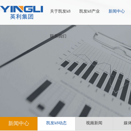
关于凯发k8
凯发k8产业
新闻中心
联系我们
新闻中心
凯发k8动态
视频新闻
媒