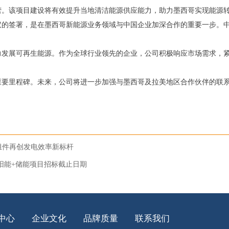
营。该项目建设将有效提升当地清洁能源供应能力，助力墨西哥实现能源
议的签署，是在墨西哥新能源业务领域与中国企业加深合作的重要一步。
。
力发展可再生能源。作为全球行业领先的企业，公司积极响应市场需求，
重要里程碑。未来，公司将进一步加强与墨西哥及拉美地区合作伙伴的联
 9组件再创发电效率新标杆
太阳能+储能项目招标截止日期
中心
企业文化
品牌质量
联系我们