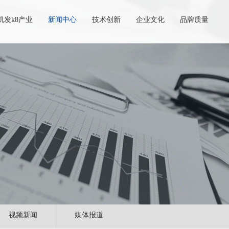
凯发k8产业
新闻中心
技术创新
企业文化
品牌质量
视频新闻
媒体报道