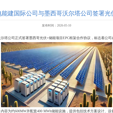
中电能建国际公司与墨西哥沃尔塔公司签署光伏
发布时间：2026-05-10
尔塔公司正式签署墨西哥光伏+储能项目EPC框架合作协议，标志着公司
容为约600MW并配套400 MWh储能设施，提供包括技术方案设计、