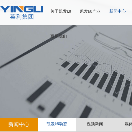
关于凯发k8
凯发k8产业
新闻中心
联系我们
新闻中心
凯发k8动态
视频新闻
媒