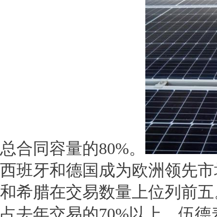
总合同容量的80%。
西班牙和德国成为欧洲领先市
和希腊在交易数量上位列前五。
占去年交易的70%以上。伍德