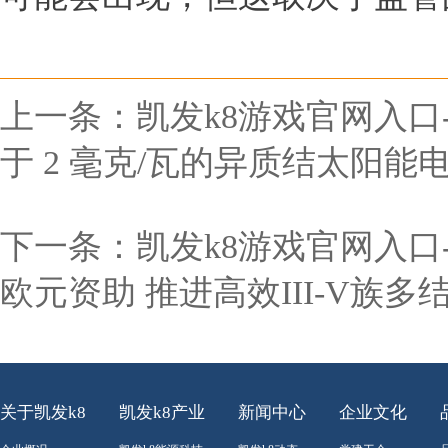
上一条：
凯发k8游戏官网入口
于 2 毫克/瓦的异质结太阳能
下一条：
凯发k8游戏官网入
欧元资助 推进高效III-V族
关于凯发k8
凯发k8产业
新闻中心
企业文化