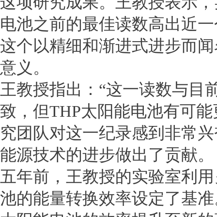
这项研究成果。王教授表示，
电池之前的最佳读数高出近一
这个以精细和渐进式进步而闻
意义。
王教授指出：“这一读数与目
致，但THP太阳能电池有可
究团队对这一纪录感到非常兴
能源技术的进步做出了贡献。
五年前，王教授的实验室利用
池的能量转换效率设定了基准