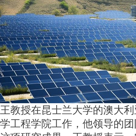
王教授在昆士兰大学的澳大利
学工程学院工作，他领导的团