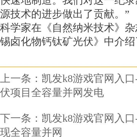
快速地制造。我们对这一纪录
源技术的进步做出了贡献。”
科学家在《自然纳米技术》杂
锡卤化物钙钛矿光伏》中介绍
上一条：
凯发k8游戏官网入口
伏项目全容量并网发电
下一条：
凯发k8游戏官网入
现全容量并网