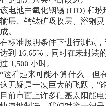
该电池由氧化铟锡 (ITO) 和
输层、钙钛矿吸收层、浴铜灵 (B
成。
在标准照明条件下进行测试，该
达到 16.65%，同时在未
过 1,500 小时。
“这看起来可能不算什么，但
这无疑是一次巨大的飞跃，”
目前市面上许多硅基太阳能电