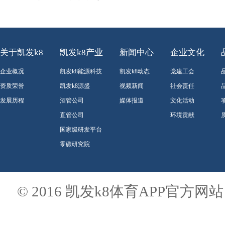
关于凯发k8
凯发k8产业
新闻中心
企业文化
企业概况
凯发k8能源科技
凯发k8动态
党建工会
资质荣誉
凯发k8源盛
视频新闻
社会责任
发展历程
酒管公司
媒体报道
文化活动
直管公司
环境贡献
国家级研发平台
零碳研究院
© 2016 凯发k8体育APP官方网站