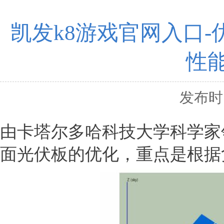
凯发k8游戏官网入口
性
发布时间
由卡塔尔多哈科技大学科学家
面光伏板的优化，重点是根据