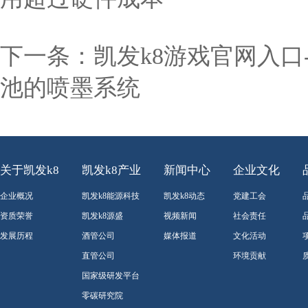
下一条：
凯发k8游戏官网入口-
池的喷墨系统
关于凯发k8
凯发k8产业
新闻中心
企业文化
企业概况
凯发k8能源科技
凯发k8动态
党建工会
资质荣誉
凯发k8源盛
视频新闻
社会责任
发展历程
酒管公司
媒体报道
文化活动
直管公司
环境贡献
国家级研发平台
零碳研究院