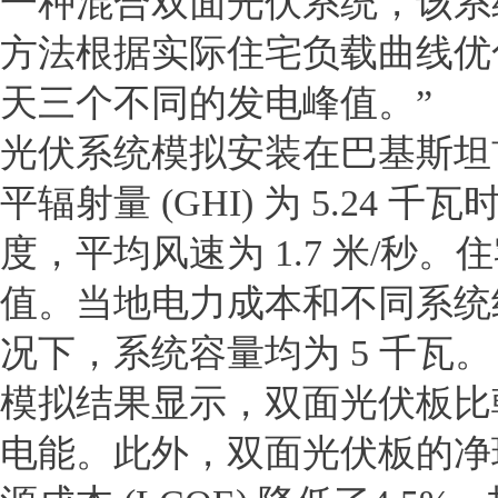
一种混合双面光伏系统，该系
方法根据实际住宅负载曲线优
天三个不同的发电峰值。”
光伏系统模拟安装在巴基斯坦
平辐射量 (GHI) 为 5.24 千
度，平均风速为 1.7 米/秒。
值。当地电力成本和不同系统
况下，系统容量均为 5 千瓦。
模拟结果显示，双面光伏板比
电能。此外，双面光伏板的净现值 