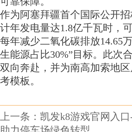
可靠保障。
作为阿塞拜疆首个国际公开招
计年发电量达1.8亿千瓦时，
每年减少二氧化碳排放14.65
生能源占比30%”目标。此次
双向奔赴，并为南高加索地区
考模板。
上一条：
凯发k8游戏官网入口-
助力停车场绿色转型