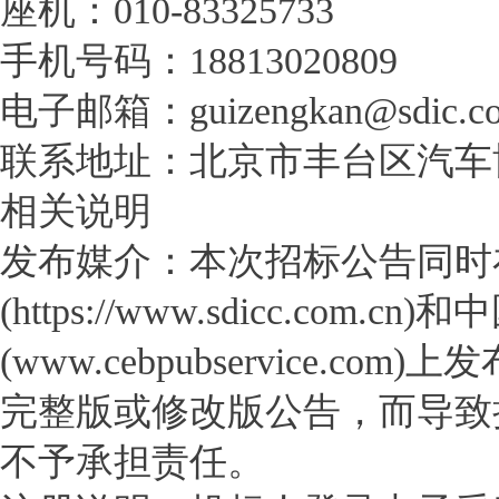
座机：010-83325733
手机号码：18813020809
电子邮箱：guizengkan@sdic.co
联系地址：北京市丰台区汽车博
相关说明
发布媒介：本次招标公告同时
(https://www.sdicc.co
(www.cebpubservice
完整版或修改版公告，而导致
不予承担责任。