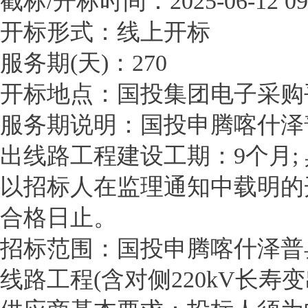
截标/开标时间：2025-06-12 09
开标形式：线上开标
服务期(天)：270
开标地点：国投集团电子采购
服务期说明：国投申腾喀什泽
出线路工程建设工期：9个月;
以招标人在监理通知中载明的
合格日止。
招标范围：国投申腾喀什泽普
线路工程(含对侧220kV长