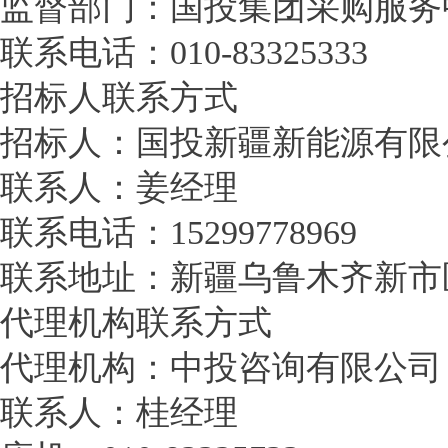
监督部门：国投集团采购服务
联系电话：010-83325333
招标人联系方式
招标人：国投新疆新能源有限
联系人：姜经理
联系电话：15299778969
联系地址：新疆乌鲁木齐新市区
代理机构联系方式
代理机构：中投咨询有限公司
联系人：桂经理