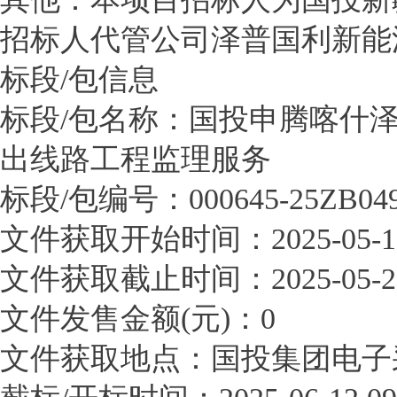
招标人代管公司泽普国利新能
标段/包信息
标段/包名称：国投申腾喀什
出线路工程监理服务
标段/包编号：000645-25ZB049
文件获取开始时间：2025-05-16 
文件获取截止时间：2025-05-23 
文件发售金额(元)：0
文件获取地点：国投集团电子