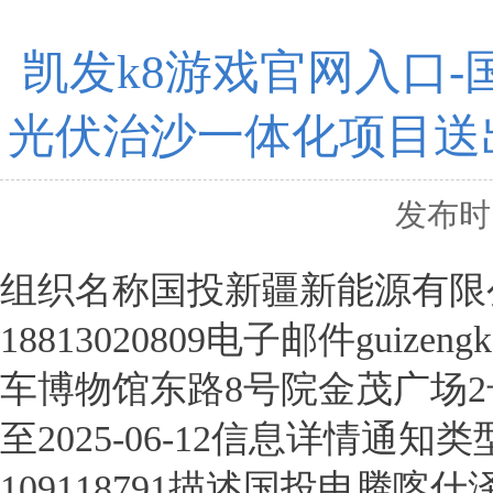
凯发k8游戏官网入口-
光伏治沙一体化项目送
发布时间
组织名称国投新疆新能源有限
18813020809电子邮件guizen
车博物馆东路8号院金茂广场2号楼
至2025-06-12信息详情
109118791描述国投申腾