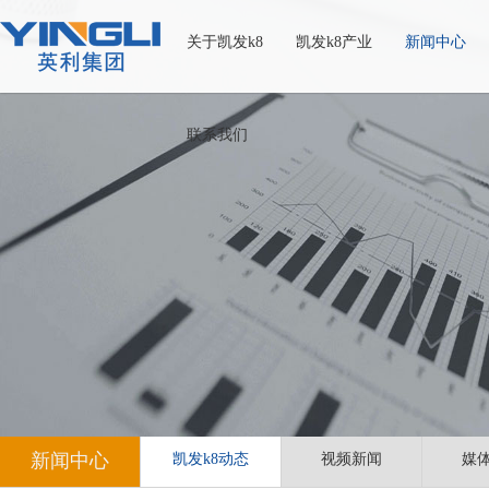
关于凯发k8
凯发k8产业
新闻中心
联系我们
新闻中心
凯发k8动态
视频新闻
媒