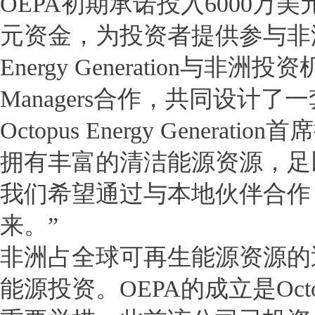
OEPA初期承诺投入6000万
元资金，为投资者提供参与非洲
Energy Generation与非洲投资机构P
Managers合作，共同设计
Octopus Energy Generati
拥有丰富的清洁能源资源，足
我们希望通过与本地伙伴合作
来。”
非洲占全球可再生能源资源的近
能源投资。OEPA的成立是Octopus