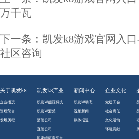
万千瓦
下一条：
凯发k8游戏官网入口-
社区咨询
关于凯发k8
凯发k8产业
新闻中心
企业文化
企业概况
凯发k8能源科技
凯发k8动态
党建工会
资质荣誉
凯发k8源盛
视频新闻
社会责任
发展历程
酒管公司
媒体报道
文化活动
直管公司
环境贡献
国家级研发平台