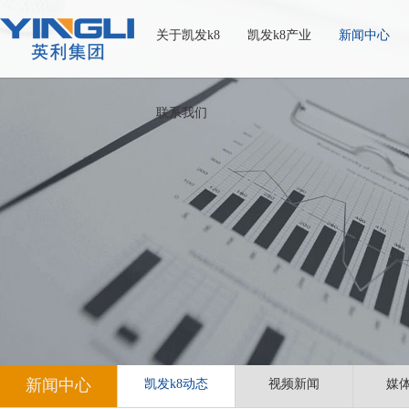
关于凯发k8
凯发k8产业
新闻中心
联系我们
新闻中心
凯发k8动态
视频新闻
媒