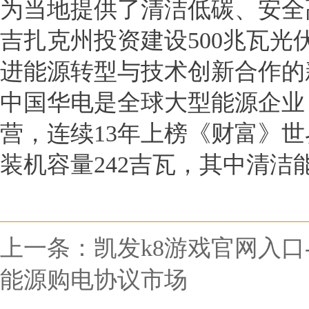
为当地提供了清洁低碳、安全
吉扎克州投资建设500兆瓦
进能源转型与技术创新合作的
中国华电是全球大型能源企业
营，连续13年上榜《财富》世
装机容量242吉瓦，其中清洁能
上一条：
凯发k8游戏官网入
能源购电协议市场