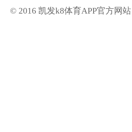
© 2016 凯发k8体育APP官方网站