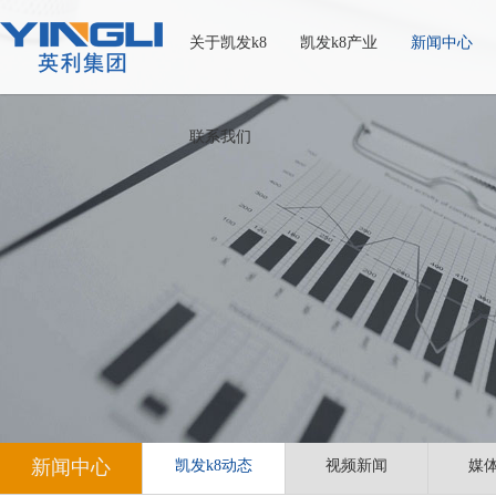
关于凯发k8
凯发k8产业
新闻中心
联系我们
新闻中心
凯发k8动态
视频新闻
媒