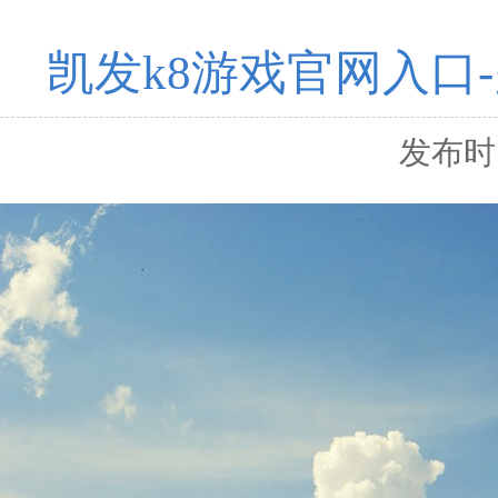
凯发k8游戏官网入口
发布时间