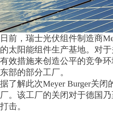
日前，瑞士光伏组件制造商Meye
的太阳能组件生产基地。对于关闭原
有效措施来创造公平的竞争环
东部的部分工厂。
据了解此次Meyer Burge
厂。该工厂的关闭对于德国乃
打击。