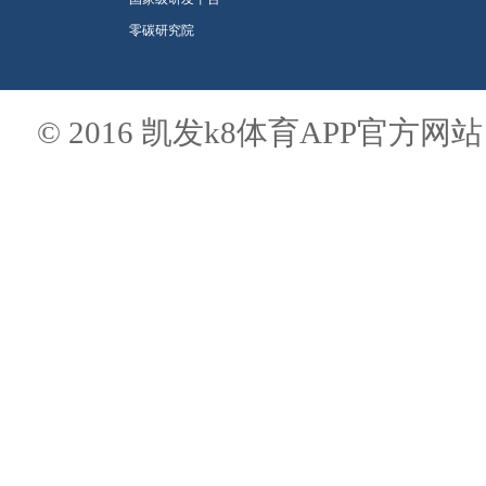
零碳研究院
© 2016 凯发k8体育APP官方网站