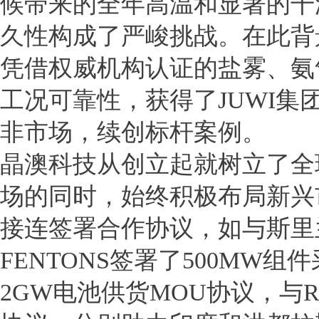
候带来的全年高温和显著的干
久性构成了严峻挑战。在此背景下，晶
凭借权威机构认证的盐雾、氨
工况可靠性，获得了JUWI
非市场，续创标杆案例。
晶澳科技从创立起就树立了全
场的同时，始终积极布局新兴
接连签署合作协议，如与斯里兰
FENTONS签署了500MW组件
2GW电池供货MOU协议，与R