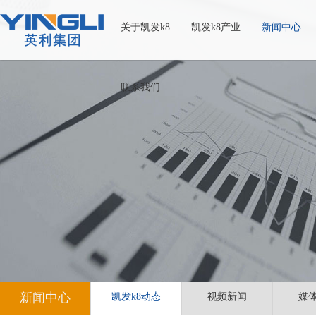
关于凯发k8
凯发k8产业
新闻中心
联系我们
新闻中心
凯发k8动态
视频新闻
媒