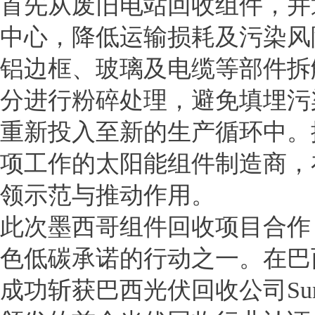
首先从废旧电站回收组件，并
中心，降低运输损耗及污染风
铝边框、玻璃及电缆等部件拆
分进行粉碎处理，避免填埋污
重新投入至新的生产循环中。
项工作的太阳能组件制造商，
领示范与推动作用。
此次墨西哥组件回收项目合作
色低碳承诺的行动之一。在巴
成功斩获巴西光伏回收公司Sun