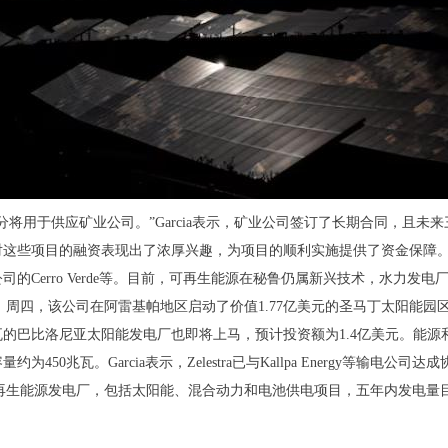
将用于供应矿业公司。”Garcia表示，矿业公司签订了长期合同，且未
对这些项目的融资表现出了浓厚兴趣，为项目的顺利实施提供了资金保障
Cerro Verde等。目前，可再生能源在秘鲁仍属新兴技术，水力发电
见成效。周四，该公司在阿雷基帕地区启动了价值1.77亿美元的圣马丁太阳
瓦的巴比洛尼亚太阳能发电厂也即将上马，预计投资额为1.4亿美元。能源和矿
50兆瓦。Garcia表示，Zelestra已与Kallpa Energy等输
更多可再生能源发电厂，包括太阳能、混合动力和电池供电项目，五年内发电量