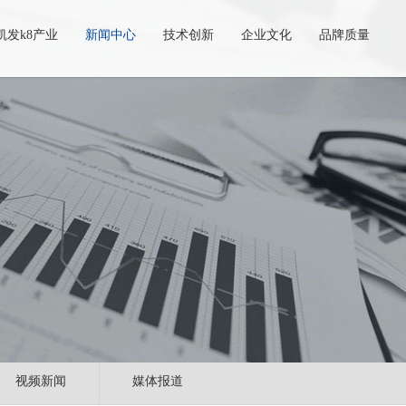
凯发k8产业
新闻中心
技术创新
企业文化
品牌质量
视频新闻
媒体报道