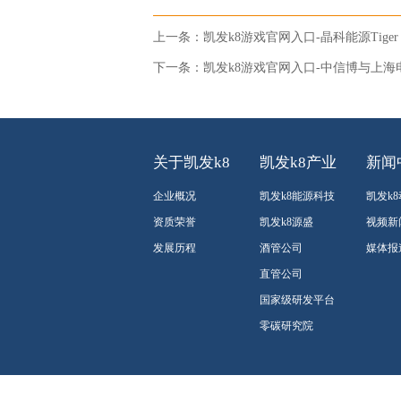
上一条：
凯发k8游戏官网入口-晶科能源Tig
下一条：
凯发k8游戏官网入口-中信博与上海
关于凯发k8
凯发k8产业
新闻
企业概况
凯发k8能源科技
凯发k
资质荣誉
凯发k8源盛
视频新
发展历程
酒管公司
媒体报
直管公司
国家级研发平台
零碳研究院