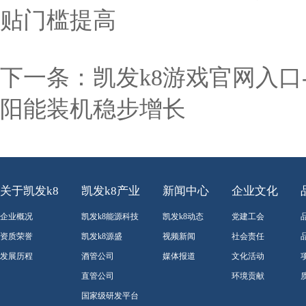
贴门槛提高
下一条：
凯发k8游戏官网入口
阳能装机稳步增长
关于凯发k8
凯发k8产业
新闻中心
企业文化
企业概况
凯发k8能源科技
凯发k8动态
党建工会
资质荣誉
凯发k8源盛
视频新闻
社会责任
发展历程
酒管公司
媒体报道
文化活动
直管公司
环境贡献
国家级研发平台