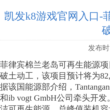
凯发k8游戏官网入口-菲
发布时间
菲律宾棉兰老岛可再生能源项目—
破土动工，该项目预计将为82
据该国能源部介绍，Tantangan
和ib vogt GmbH公司牵
洁可再生能源，总峰值装机容