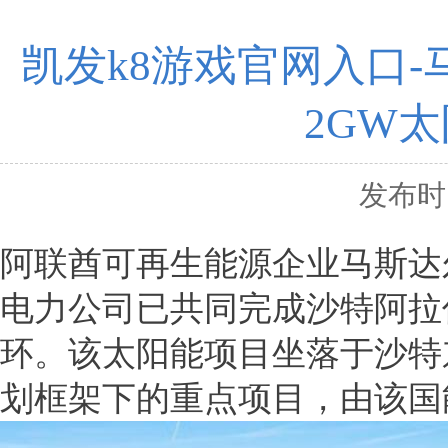
凯发k8游戏官网入口
2GW
发布时间
阿联酋可再生能源企业马斯达
电力公司已共同完成沙特阿拉伯2G
环。该太阳能项目坐落于沙特
划框架下的重点项目，由该国