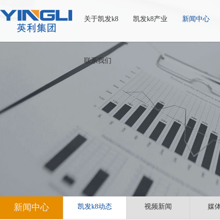
关于凯发k8
凯发k8产业
新闻中心
联系我们
新闻中心
凯发k8动态
视频新闻
媒