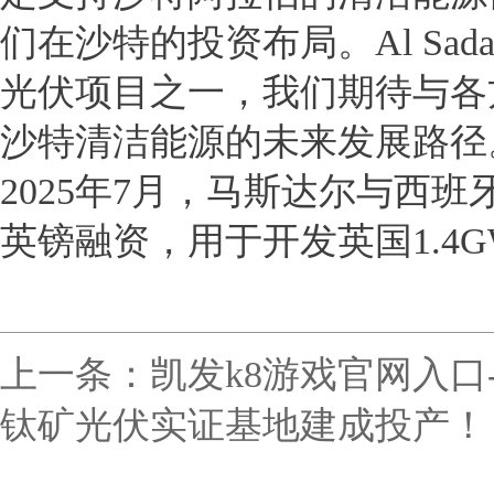
们在沙特的投资布局。Al Sa
光伏项目之一，我们期待与各
沙特清洁能源的未来发展路径
2025年7月，马斯达尔与西
英镑融资，用于开发英国1.4
上一条：
凯发k8游戏官网入
钛矿光伏实证基地建成投产！