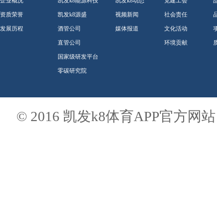
企业概况
凯发k8能源科技
凯发k8动态
党建工会
资质荣誉
凯发k8源盛
视频新闻
社会责任
发展历程
酒管公司
媒体报道
文化活动
直管公司
环境贡献
国家级研发平台
零碳研究院
© 2016 凯发k8体育APP官方网站