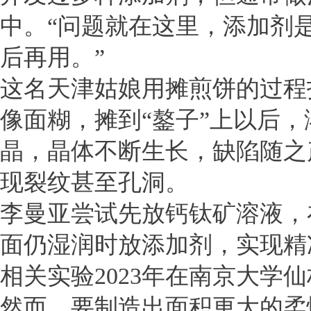
中。“问题就在这里，添加剂
后再用。”
这名天津姑娘用摊煎饼的过程
像面糊，摊到“鏊子”上以后
晶，晶体不断生长，缺陷随之
现裂纹甚至孔洞。
李曼亚尝试先放钙钛矿溶液，
面仍湿润时放添加剂，实现精
相关实验2023年在南京大学
然而，要制造出面积更大的柔