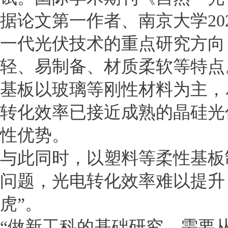
据论文第一作者、南京大学20
一代光伏技术的重点研究方向
轻、易制备、材质柔软等特点
基板以玻璃等刚性材料为主，
转化效率已接近成熟的晶硅光
性优势。
与此同时，以塑料等柔性基板
问题，光电转化效率难以提升
虎”。
“做新工科的基础研究，需要