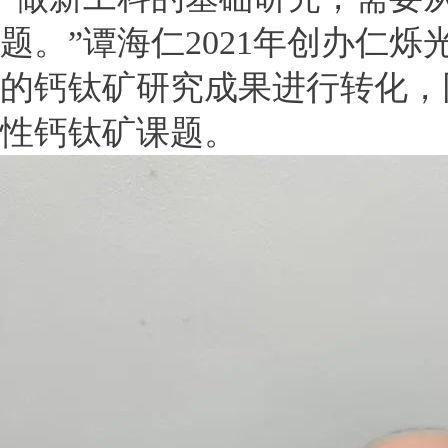
题。”谭海仁2021年创办仁
的钙钛矿研究成果进行转化，
性钙钛矿课题。