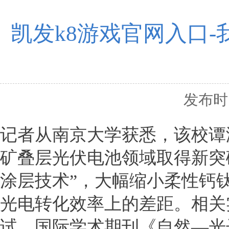
凯发k8游戏官网入口
发布时间
记者从南京大学获悉，该校谭
矿叠层光伏电池领域取得新突
涂层技术”，大幅缩小柔性钙
光电转化效率上的差距。相关
试。国际学术期刊《自然—光