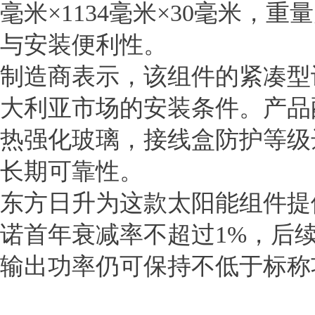
毫米×1134毫米×30毫米，
与安装便利性。
制造商表示，该组件的紧凑型
大利亚市场的安装条件。产品
热强化玻璃，接线盒防护等级达
长期可靠性。
东方日升为这款太阳能组件提供
诺首年衰减率不超过1%，后续
输出功率仍可保持不低于标称功