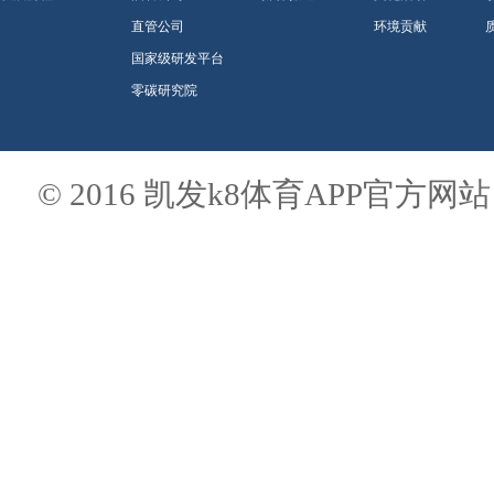
直管公司
环境贡献
国家级研发平台
零碳研究院
© 2016 凯发k8体育APP官方网站