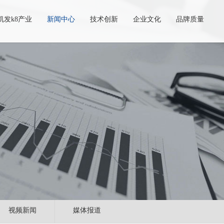
凯发k8产业
新闻中心
技术创新
企业文化
品牌质量
视频新闻
媒体报道