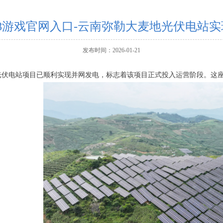
8游戏官网入口-云南弥勒大麦地光伏电站
发布时间：2026-01-21
光伏电站项目已顺利实现并网发电，标志着该项目正式投入运营阶段。这