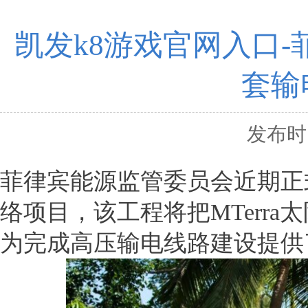
凯发k8游戏官网入口
套输
发布时间
菲律宾能源监管委员会近期正式
络项目，该工程将把MTerr
为完成高压输电线路建设提供