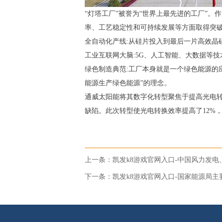
“灯塔工厂”被誉为“世界上最先进的工厂”。作
率、工艺稳定性和可持续发展等方面取得突
全自动化产线:从硅片投入到最后一片高效晶
工业互联网大脑:5G、人工智能、大数据等
绿色制造典范:工厂本身就是一个绿色能源
能源生产绿色能源”的理念。
通威太阳能将其数字化转型聚焦于提高光电转
缺陷。此次转型使光电转换效率提高了12%，
上一条：
凯发k8游戏官网入口-中国风力发
下一条：
凯发k8游戏官网入口-国家能源局