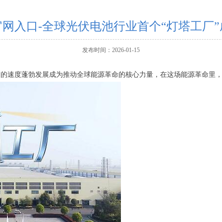
官网入口-全球光伏电池行业首个“灯塔工厂
发布时间：2026-01-15
有的速度蓬勃发展成为推动全球能源革命的核心力量，在这场能源革命里，