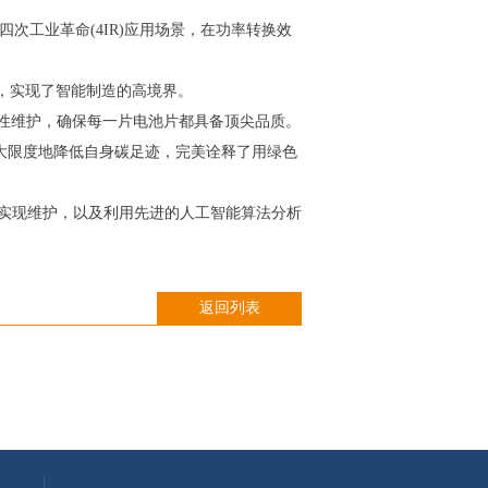
四次工业革命(4IR)应用场景，在功率转换效
，实现了智能制造的高境界。
测性维护，确保每一片电池片都具备顶尖品质。
大限度地降低自身碳足迹，完美诠释了用绿色
能实现维护，以及利用先进的人工智能算法分析
返回列表