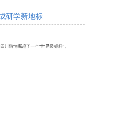
”成研学新地标
四川悄悄崛起了一个“世界级标杆”。