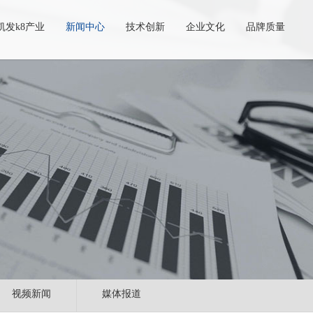
凯发k8产业
新闻中心
技术创新
企业文化
品牌质量
视频新闻
媒体报道