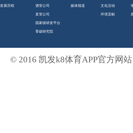
发展历程
酒管公司
媒体报道
文化活动
直管公司
环境贡献
国家级研发平台
零碳研究院
© 2016 凯发k8体育APP官方网站