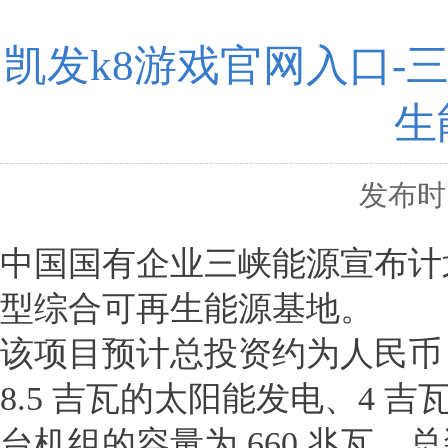
凯发k8游戏官网入口-三
生
发布时间
中国国有企业三峡能源宣布计
型综合可再生能源基地。
该项目预计总投资约为人民币 718
8.5 吉瓦的太阳能发电、4
台机组的容量为 660 兆瓦，总装