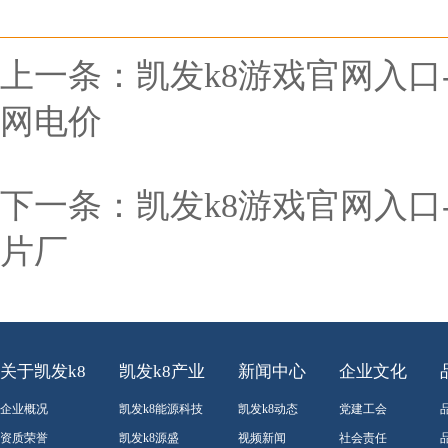
上一条：
凯发k8游戏官网入口
网电价
下一条：
凯发k8游戏官网入
片厂
关于凯发k8
凯发k8产业
新闻中心
企业文化
企业概况
凯发k8能源科技
凯发k8动态
党建工会
资质荣誉
凯发k8源盛
视频新闻
社会责任