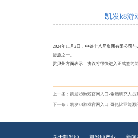
凯发k8游
2024年11月2日，中铁十八局集团有限公
措施之一。
贡贝州方面表示，协议将很快进入正式签约
上一条：
凯发k8游戏官网入口-希腊研究人
下一条：
凯发k8游戏官网入口-哥伦比亚能源部
关于凯发k8
凯发k8产业
新闻