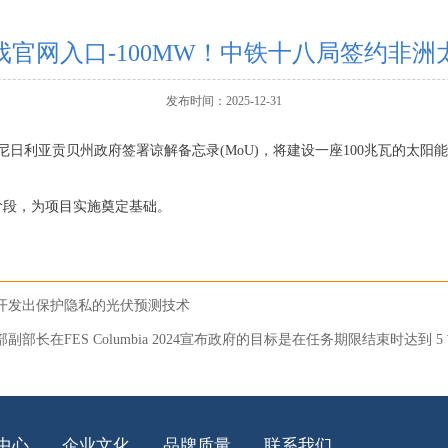
戏官网入口-100MW！中铁十八局签约非
发布时间：2025-12-31
司与尼日利亚贡贝州政府签署谅解备忘录(MoU)，将建设一座100兆瓦的太
阶段，为项目实施奠定基础。
员开发出保护隐私的光伏预测技术
副部长在FES Columbia 2024宣布政府的目标是在任务期限结束时达到
中心
企业文化
品牌质量
联系我们