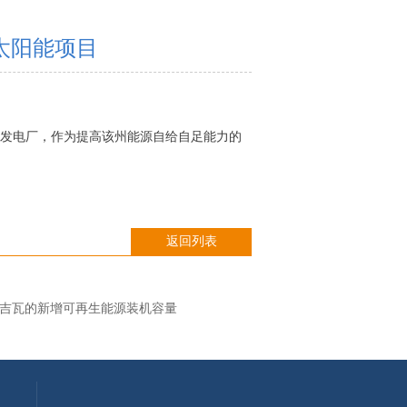
洲太阳能项目
阳能发电厂，作为提高该州能源自给自足能力的
返回列表
 5 吉瓦的新增可再生能源装机容量