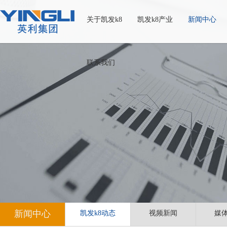
关于凯发k8
凯发k8产业
新闻中心
联系我们
新闻中心
凯发k8动态
视频新闻
媒