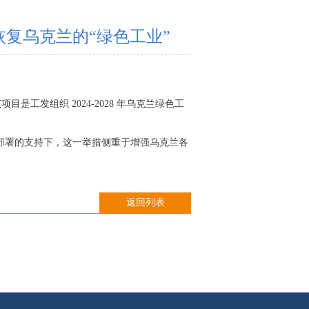
恢复乌克兰的“绿色工业”
是工发组织 2024-2028 年乌克兰绿色工
部署的支持下，这一举措侧重于增强乌克兰各
返回列表