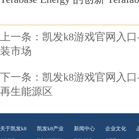
上一条：
凯发k8游戏官网入口-
装市场
下一条：
凯发k8游戏官网入
再生能源区
关于凯发k8
凯发k8产业
新闻中心
企业文化