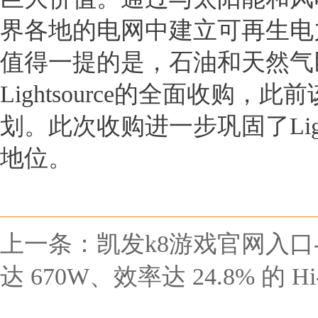
界各地的电网中建立可再生电
值得一提的是，石油和天然气
Lightsource的全面收购，
划。此次收购进一步巩固了Ligh
地位。
上一条：
凯发k8游戏官网入
达 670W、效率达 24.8% 的 Hi