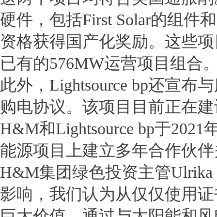
硬件，包括First Solar的组件和
资格获得国产化奖励。这些项目将加
已有的576MW运营项目组合
此外，Lightsource bp
购电协议。该项目目前正在建
H&M和Lightsource b
能源项目上建立多年合作伙伴
H&M集团绿色投资主管Ulrika
影响，我们认为从仅仅使用证
巨大价值。通过与太阳能和风