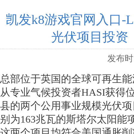
凯发k8游戏官网入口-Lig
光伏项目投资
发布时间
总部位于英国的全球可再生能源开发
从专业气候投资者HASI获
县的两个公用事业规模光伏项
别为163兆瓦的斯塔尔太阳能
这两个项目均符合美国通胀削