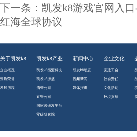
下一条：
凯发k8游戏官网入口-
红海全球协议
关于凯发k8
凯发k8产业
新闻中心
企业文化
企业概况
凯发k8能源科技
凯发k8动态
党建工会
资质荣誉
凯发k8源盛
视频新闻
社会责任
发展历程
酒管公司
媒体报道
文化活动
直管公司
环境贡献
国家级研发平台
零碳研究院