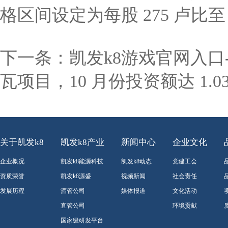
格区间设定为每股 275 卢比至 
下一条：
凯发k8游戏官网入口-
瓦项目，10 月份投资额达 1.0
关于凯发k8
凯发k8产业
新闻中心
企业文化
企业概况
凯发k8能源科技
凯发k8动态
党建工会
资质荣誉
凯发k8源盛
视频新闻
社会责任
发展历程
酒管公司
媒体报道
文化活动
直管公司
环境贡献
国家级研发平台