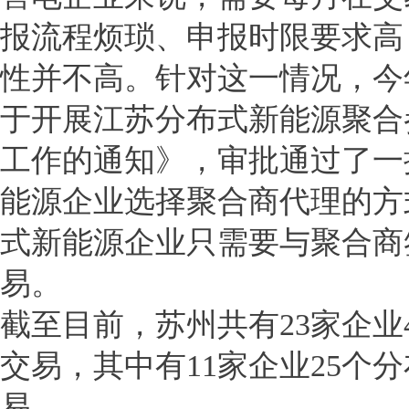
报流程烦琐、申报时限要求高
性并不高。针对这一情况，今
于开展江苏分布式新能源聚合
工作的通知》，审批通过了一
能源企业选择聚合商代理的方
式新能源企业只需要与聚合商
易。
截至目前，苏州共有23家企业
交易，其中有11家企业25个
易。