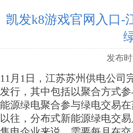
凯发k8游戏官网入口-
发布时间
11月1日，江苏苏州供电公司
发行，其中包括以聚合方式参
能源绿电聚合参与绿电交易在
以往，分布式新能源绿电交易
售电企业来说，需要每月在交