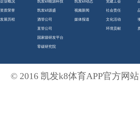
企业概况
凯发k8能源科技
凯发k8动态
党建工会
资质荣誉
凯发k8源盛
视频新闻
社会责任
发展历程
酒管公司
媒体报道
文化活动
直管公司
环境贡献
国家级研发平台
零碳研究院
© 2016 凯发k8体育APP官方网站