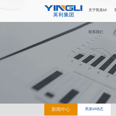
关于凯发k8
联系我们
新闻中心
凯发k8动态