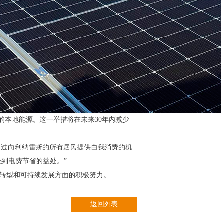
续的本地能源。这一举措将在未来30年内减少
续性的创新，并通过向利纳雷斯的所有居民提供自我消费的机
到电费节省的益处。”
能源转型和可持续发展方面的积极努力。
返回列表