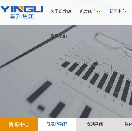
关于凯发k8
凯发k8产业
新闻中心
联系我们
新闻中心
凯发k8动态
视频新闻
媒