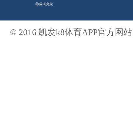
零碳研究院
© 2016 凯发k8体育APP官方网站