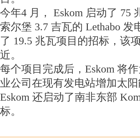
今年4 月， Eskom 启动了
索尔堡 3.7 吉瓦的 Lethab
了 19.5 兆瓦项目的招标，该项目
近。
每个项目完成后，Eskom 
业公司在现有发电站增加太阳
Eskom 还启动了南非东部 Ko
标。