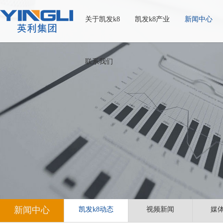
关于凯发k8
凯发k8产业
新闻中心
联系我们
新闻中心
凯发k8动态
视频新闻
媒